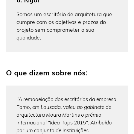
Somos um escritório de arquitetura que
cumpre com os objetivos e prazos do
projeto sem comprometer a sua
qualidade.
O que dizem sobre nós:
 a
"A remodelação dos escritórios da empresa
"Emp
a
Famo, em Lousada, valeu ao gabinete de
prof
pela
arquitectura Moura Martins o prémio
inte
internacional "Idea-Tops 2015". Atribuído
par 
por um conjunto de instituições