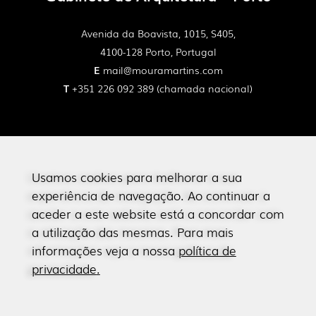
Avenida da Boavista, 1015, S405,
4100-128 Porto, Portugal
E
mail@mouramartins.com
T
+351 226 092 389 (chamada nacional)
Termos e Condições
Política de Privacidade
Usamos cookies para melhorar a sua
experiência de navegação. Ao continuar a
Livro de Reclamações
aceder a este website está a concordar com
a utilização das mesmas. Para mais
informações veja a nossa
política de
© 2023 Todos os direitos reservados
privacidade
.